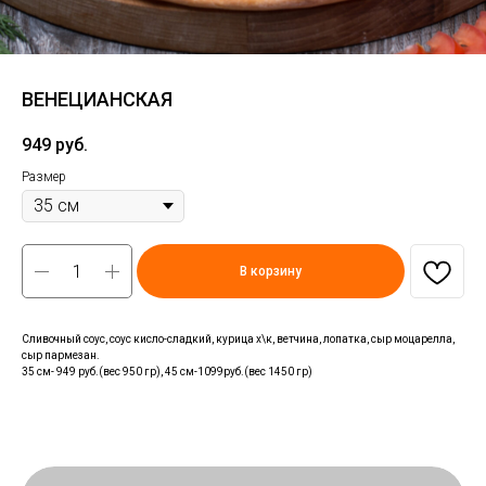
ВЕНЕЦИАНСКАЯ
949
руб.
Размер
В корзину
Сливочный соус, соус кисло-сладкий, курица х\к, ветчина, лопатка, сыр моцарелла,
сыр пармезан.
35 см- 949 руб.(вес 950 гр), 45 см-1099руб.(вес 1450 гр)