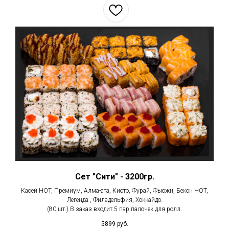
Сет "Сити" - 3200гр.
Касей HOT, Премиум, Алма-ата, Киото, Фурай, Фьюжн, Бекон HOT,
Легенда , Филадельфия, Хоккайдо.
(80 шт.) В заказ входит 5 пар палочек для ролл.
5899
руб.