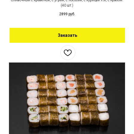
Сливочный с креветкой, с угрем, с лососем, с курицей х\к, с крабом.
(40 шт.)
2899
руб.
Заказать