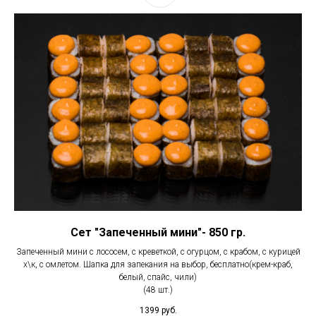
Сет "Запеченный мини"- 850 гр.
Запеченный мини с лососем, с креветкой, с огурцом, с крабом, с курицей
х\к, с омлетом. Шапка для запекания на выбор, бесплатно(крем-краб,
белый, спайс, чили)
(48 шт.)
1399
руб.