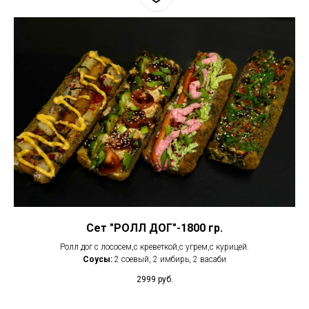
Сет "РОЛЛ ДОГ"-1800 гр.
Ролл дог с лососем,с креветкой,с угрем,с курицей.
Соусы:
2 соевый, 2 имбирь, 2 васаби
2999
руб.