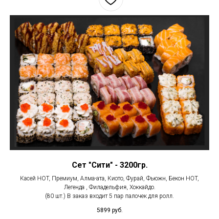
Сет "Сити" - 3200гр.
Касей HOT, Премиум, Алма-ата, Киото, Фурай, Фьюжн, Бекон HOT,
Легенда , Филадельфия, Хоккайдо.
(80 шт.) В заказ входит 5 пар палочек для ролл.
5899
руб.