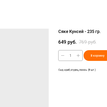
Сяке Кунсей - 235 гр.
649
руб.
769
руб.
В корзину
Сыр, краб, огурец, лосось. (8 шт.)