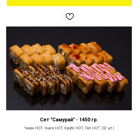
Сет "Самурай" - 1450 гр.
Чикен HOT, Унаги HOT, Крабс HOT, Пеп HOT. (32 шт.)