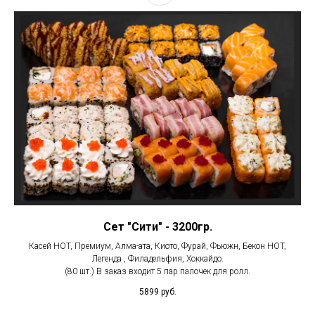
Сет "Сити" - 3200гр.
Касей HOT, Премиум, Алма-ата, Киото, Фурай, Фьюжн, Бекон HOT,
Легенда , Филадельфия, Хоккайдо.
(80 шт.) В заказ входит 5 пар палочек для ролл.
5899
руб.