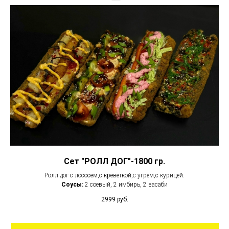
Сет "РОЛЛ ДОГ"-1800 гр.
Ролл дог с лососем,с креветкой,с угрем,с курицей.
Соусы:
2 соевый, 2 имбирь, 2 васаби
2999
руб.