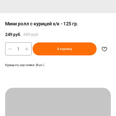
Мини ролл с курицей х/к - 125 гр.
249
руб.
389
руб.
В корзину
Курица х\к, соус спайси. (8 шт.)